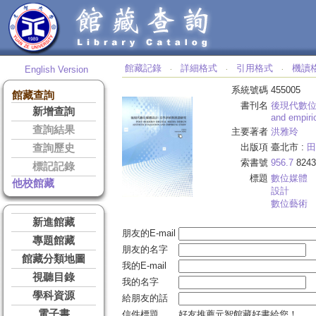
館藏記錄
詳細格式
引用格式
機讀
English Version
‧
‧
‧
系統號碼
455005
館藏查詢
書刊名
後現代數
新增查詢
and empiri
查詢結果
主要著者
洪雅玲
出版項
臺北市 :
田
查詢歷史
索書號
956.7
8243
標記記錄
標題
數位媒體
他校館藏
設計
數位藝術
新進館藏
朋友的E-mail
專題館藏
朋友的名字
館藏分類地圖
我的E-mail
視聽目錄
我的名字
學科資源
給朋友的話
電子書
信件標題
好友推薦元智館藏好書給您！