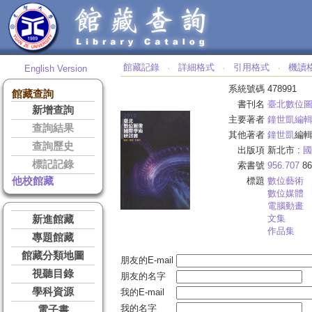
館藏記錄
詳細格式
引用格式
機讀
English Version
‧
‧
‧
系統號碼
478991
館藏查詢
書刊名
臺北數位
新增查詢
主要著者
鐘世凱編
查詢結果
其他著者
鐘世凱
編
查詢歷史
出版項
新北市 :
國
標記記錄
索書號
956.707
86
他校館藏
標題
數位藝術
數位媒體
電腦動畫
文集
新進館藏
作品集
專題館藏
館藏分類地圖
朋友的E-mail
視聽目錄
朋友的名字
學科資源
我的E-mail
我的名字
電子書