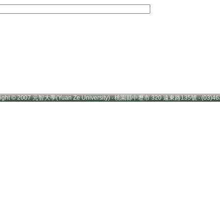
right © 2007 元智大學(Yuan Ze University) ‧ 桃園縣中壢市 320 遠東路135號 ‧ (03)46