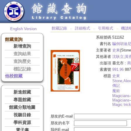
館藏記錄
詳細格式
引用格式
機讀
English Version
‧
‧
‧
系統號碼
511162
館藏查詢
書刊名
騙倒胡迪
新增查詢
主要著者
史東
(Stone
查詢結果
其他著者
沈耿立
;
黃
查詢歷史
出版項
臺北市 :
商
標記記錄
索書號
991.96
887
他校館藏
標題
史東
Stone,
Alex
傳記
魔術
新進館藏
Magicians
-
專題館藏
Magicians
Magic tric
館藏分類地圖
視聽目錄
朋友的E-mail
學科資源
朋友的名字
我的E-mail
電子書