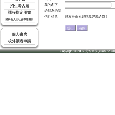
我的名字
招生考古題
給朋友的話
課程指定用書
信件標題
好友推薦元智館藏好書給您！
國科會人文社會專題書目
個人書房
校外讀者申請
Copyright © 2007 元智大學(Yuan Ze U