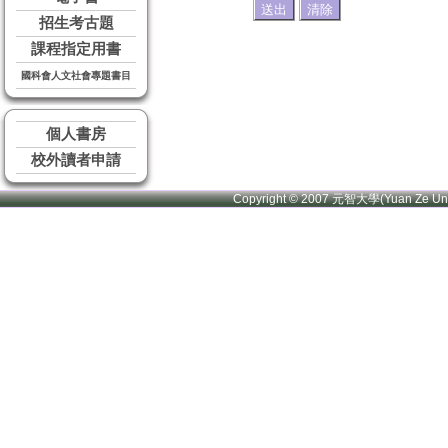
招生考古題
課程指定用書
國科會人文社會專題書目
個人書房
校外讀者申請
Copyright © 2007 元智大學(Yuan Ze U