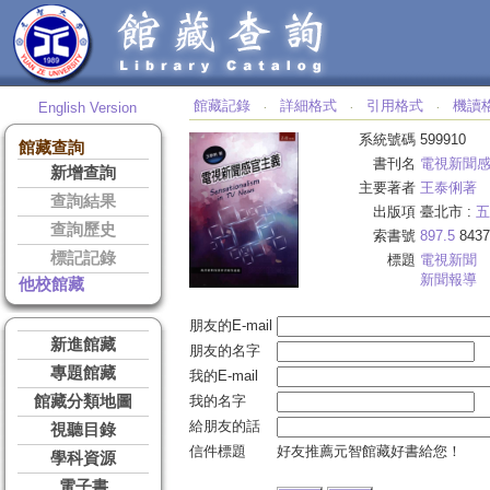
館藏記錄
詳細格式
引用格式
機讀
English Version
‧
‧
‧
系統號碼
599910
館藏查詢
書刊名
電視新聞
新增查詢
主要著者
王泰俐著
查詢結果
出版項
臺北市 :
五
查詢歷史
索書號
897.5
8437
標記記錄
標題
電視新聞
新聞報導
他校館藏
朋友的E-mail
新進館藏
朋友的名字
專題館藏
我的E-mail
館藏分類地圖
我的名字
給朋友的話
視聽目錄
信件標題
好友推薦元智館藏好書給您！
學科資源
電子書