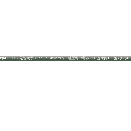
right © 2007 元智大學(Yuan Ze University) ‧ 桃園縣中壢市 320 遠東路135號 ‧ (03)46