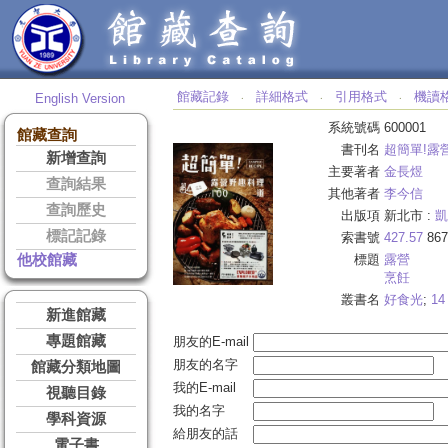
館藏記錄
詳細格式
引用格式
機讀
English Version
‧
‧
‧
系統號碼
600001
館藏查詢
書刊名
超簡單!露
新增查詢
主要著者
金長煜
查詢結果
其他著者
李今信
查詢歷史
出版項
新北市 :
凱
標記記錄
索書號
427.57
867
他校館藏
標題
露營
烹飪
叢書名
好食光
;
14
新進館藏
專題館藏
朋友的E-mail
朋友的名字
館藏分類地圖
我的E-mail
視聽目錄
我的名字
學科資源
給朋友的話
電子書