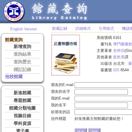
館藏記錄
詳細格式
引用格式
機讀
English Version
‧
‧
‧
系統號碼
6161
館藏查詢
書刊名
專門圖書
新增查詢
主要著者
史粹伯
(Str
查詢結果
其他著者
藍乾章
譯
查詢歷史
出版項
台北市 :
臺
標記記錄
索書號
025
8544
他校館藏
朋友的E-mail
朋友的名字
新進館藏
我的E-mail
專題館藏
我的名字
館藏分類地圖
給朋友的話
視聽目錄
信件標題
好友推薦元智館藏好書給您！
學科資源
電子書