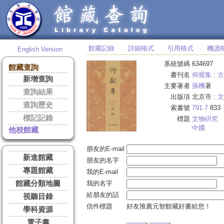
館藏記錄
詳細格式
引用格式
機讀
English Version
‧
‧
‧
系統號碼
634697
館藏查詢
書刊名
仰观集
:
古
新增查詢
主要著者
孫機
著
查詢結果
出版項
北京市 :
文
查詢歷史
索書號
791.7
833
標記記錄
標題
文物硏究
中國
他校館藏
朋友的E-mail
新進館藏
朋友的名字
專題館藏
我的E-mail
館藏分類地圖
我的名字
給朋友的話
視聽目錄
信件標題
好友推薦元智館藏好書給您！
學科資源
電子書