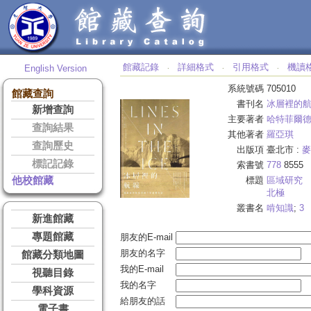
館藏記錄
詳細格式
引用格式
機讀
English Version
‧
‧
‧
系統號碼
705010
館藏查詢
書刊名
冰層裡的
新增查詢
主要著者
哈特菲爾
查詢結果
其他著者
羅亞琪
查詢歷史
出版項
臺北市 :
麥
標記記錄
索書號
778
8555
他校館藏
標題
區域研究
北極
叢書名
啃知識
;
3
新進館藏
專題館藏
朋友的E-mail
朋友的名字
館藏分類地圖
我的E-mail
視聽目錄
我的名字
學科資源
給朋友的話
電子書