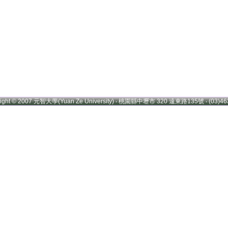
right © 2007 元智大學(Yuan Ze University) ‧ 桃園縣中壢市 320 遠東路135號 ‧ (03)46