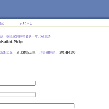
格式
列印本頁
航線
:
探險家與掠奪者的千年北極史詩
德
(Hatfield, Philip)
浩斯出版
; [新北市新店區] :
聯合總經銷
， 2017[民106]