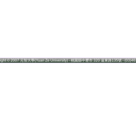
right © 2007 元智大學(Yuan Ze University) ‧ 桃園縣中壢市 320 遠東路135號 ‧ (03)46