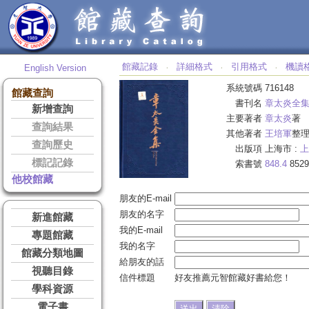
館藏記錄
詳細格式
引用格式
機讀
English Version
‧
‧
‧
系統號碼
716148
館藏查詢
書刊名
章太炎全
新增查詢
主要著者
章太炎
著
查詢結果
其他著者
王培軍
整理
查詢歷史
出版項
上海市 :
上
標記記錄
索書號
848.4
8529
他校館藏
朋友的E-mail
朋友的名字
新進館藏
我的E-mail
專題館藏
我的名字
館藏分類地圖
給朋友的話
視聽目錄
信件標題
好友推薦元智館藏好書給您！
學科資源
電子書