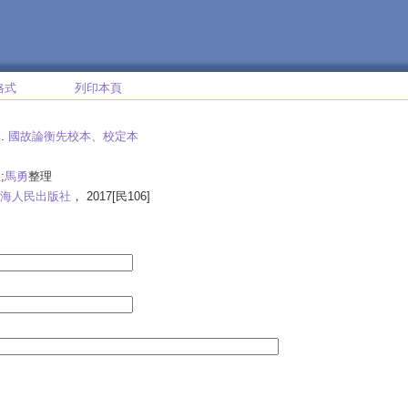
格式
列印本頁
集
.
國故論衡先校本、校定本
;
馬勇
整理
海人民出版社
， 2017[民106]