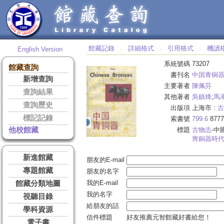
館藏記錄
詳細格式
引用格式
機讀
English Version
‧
‧
‧
系統號碼
73207
館藏查詢
書刊名
中国青铜
新增查詢
主要著者
陳佩芬
查詢結果
其他著者
吳鎮烽
;
馬
查詢歷史
出版項
上海市 :
古
標記記錄
索書號
799.6
8777
他校館藏
標題
古物志
-中
靑銅器時
新進館藏
朋友的E-mail
專題館藏
朋友的名字
我的E-mail
館藏分類地圖
我的名字
視聽目錄
給朋友的話
學科資源
信件標題
好友推薦元智館藏好書給您！
電子書