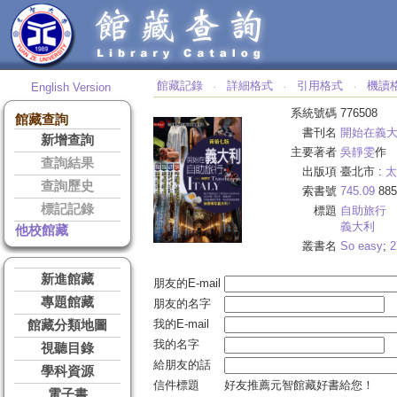
館藏記錄
詳細格式
引用格式
機讀
English Version
‧
‧
‧
系統號碼
776508
館藏查詢
書刊名
開始在義
新增查詢
主要著者
吳靜雯
作
查詢結果
出版項
臺北市 :
太
查詢歷史
索書號
745.09
885
標記記錄
標題
自助旅行
義大利
他校館藏
叢書名
So easy
;
2
新進館藏
朋友的E-mail
專題館藏
朋友的名字
我的E-mail
館藏分類地圖
我的名字
視聽目錄
給朋友的話
學科資源
信件標題
好友推薦元智館藏好書給您！
電子書