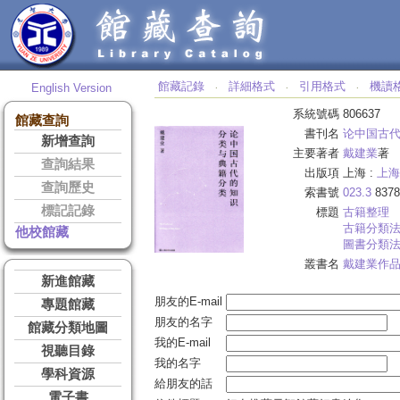
館藏記錄
詳細格式
引用格式
機讀
English Version
‧
‧
‧
系統號碼
806637
館藏查詢
書刊名
论中国古
新增查詢
主要著者
戴建業
著
查詢結果
出版項
上海 :
上海
查詢歷史
索書號
023.3
8378
標記記錄
標題
古籍整理
古籍分類
他校館藏
圖書分類
叢書名
戴建業作
新進館藏
朋友的E-mail
專題館藏
朋友的名字
館藏分類地圖
我的E-mail
視聽目錄
我的名字
學科資源
給朋友的話
電子書