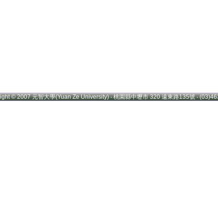
right © 2007 元智大學(Yuan Ze University) ‧ 桃園縣中壢市 320 遠東路135號 ‧ (03)46