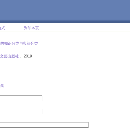
格式
列印本頁
代的知识分类与典籍分类
文藝出版社
， 2019
法
法
品集