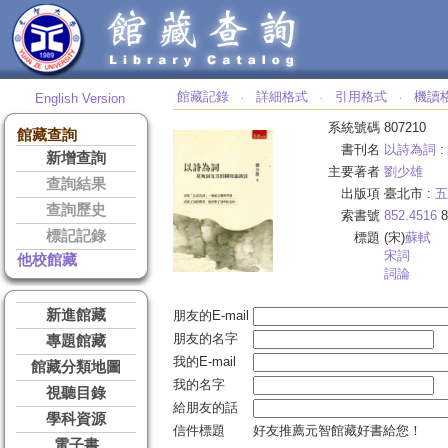
館藏記錄
詳細格式
引用格式
機讀
English Version
‧
‧
‧
系統號碼
807210
館藏查詢
書刊名
以詩為詞
:
新增查詢
主要著者
劉少雄
查詢結果
出版項
臺北市 :
五
查詢歷史
索書號
852.4516
8
標記記錄
標題
(宋)
蘇
軾
宋詞
他校館藏
詞論
新進館藏
朋友的E-mail
朋友的名字
專題館藏
我的E-mail
館藏分類地圖
我的名字
視聽目錄
給朋友的話
學科資源
信件標題
好友推薦元智館藏好書給您！
電子書