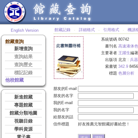
館藏記錄
詳細格式
引用格式
機讀
English Version
‧
‧
‧
系統號碼
80742
館藏查詢
書刊名
高速液体
新增查詢
主要著者
王躍生
編
查詢結果
出版項
北京 :
兵器
查詢歷史
索書號
342.9
8456
標記記錄
標題
色層分析
他校館藏
朋友的E-mail
朋友的名字
新進館藏
我的E-mail
專題館藏
我的名字
館藏分類地圖
給朋友的話
視聽目錄
信件標題
好友推薦元智館藏好書給您！
學科資源
電子書