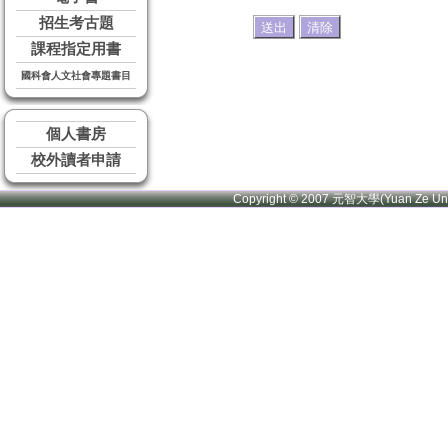
招生考古題
課程指定用書
國科會人文社會專題書目
個人書房
校外讀者申請
Copyright © 2007 元智大學(Yuan Ze U