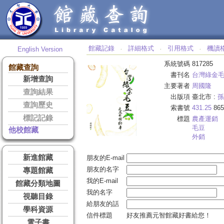
館藏記錄
詳細格式
引用格式
機讀
English Version
‧
‧
‧
系統號碼
817285
館藏查詢
書刊名
台灣綠金
新增查詢
主要著者
周國隆
查詢結果
出版項
臺北市 :
孫
查詢歷史
索書號
431.25
865
標記記錄
標題
農產運銷
毛豆
他校館藏
外銷
新進館藏
朋友的E-mail
朋友的名字
專題館藏
我的E-mail
館藏分類地圖
我的名字
視聽目錄
給朋友的話
學科資源
信件標題
好友推薦元智館藏好書給您！
電子書