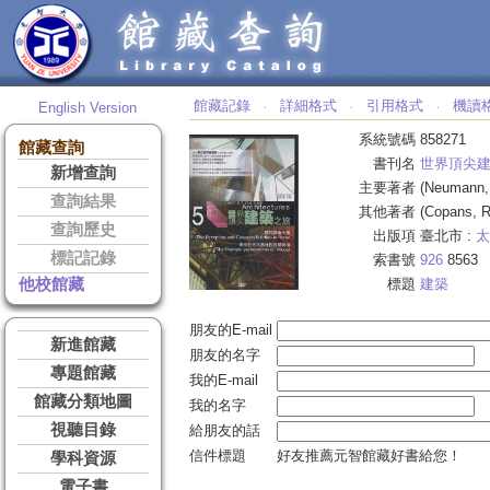
館藏記錄
詳細格式
引用格式
機讀
English Version
‧
‧
‧
系統號碼
858271
館藏查詢
書刊名
世界頂尖
新增查詢
主要著者
(Neumann,
查詢結果
其他著者
(Copans, R
查詢歷史
出版項
臺北市 :
太
標記記錄
索書號
926
8563
他校館藏
標題
建築
朋友的E-mail
新進館藏
朋友的名字
專題館藏
我的E-mail
館藏分類地圖
我的名字
視聽目錄
給朋友的話
信件標題
好友推薦元智館藏好書給您！
學科資源
電子書