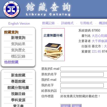
館藏記錄
詳細格式
引用格式
機讀
English Version
‧
‧
‧
系統號碼
87950
館藏查詢
書刊名
大悲心陀
新增查詢
主要著者
大千禪修
查詢結果
出版項
臺北市 :
大
查詢歷史
索書號
221.65
874
標記記錄
他校館藏
朋友的E-mail
朋友的名字
新進館藏
我的E-mail
專題館藏
我的名字
館藏分類地圖
給朋友的話
視聽目錄
信件標題
好友推薦元智館藏好書給您！
學科資源
電子書