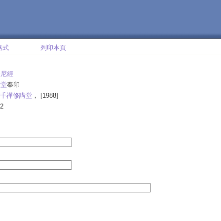
格式
列印本頁
羅尼經
講堂
奉印
千禪修講堂
， [1988]
2