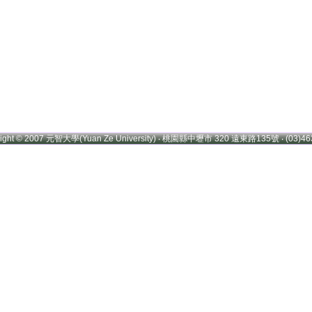
right © 2007 元智大學(Yuan Ze University) ‧ 桃園縣中壢市 320 遠東路135號 ‧ (03)46