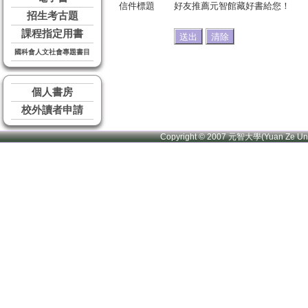
信件標題
好友推薦元智館藏好書給您！
招生考古題
課程指定用書
國科會人文社會專題書目
個人書房
校外讀者申請
Copyright © 2007 元智大學(Yuan Ze U