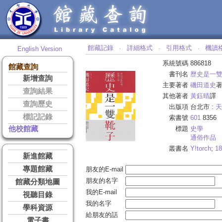
館藏記錄
詳細格式
引用格式
機讀
English Version
‧
‧
‧
系統號碼
886818
館藏查詢
書刊名
歷史是一
新增查詢
主要著者
磯田道史
查詢結果
其他著者
黃鈺晴
譯
查詢歷史
出版項
台北市 :
天
標記記錄
索書號
601
8356
他校館藏
標題
史學
通俗作品
叢書名
Y!torch
;
18
新進館藏
專題館藏
朋友的E-mail
朋友的名字
館藏分類地圖
我的E-mail
視聽目錄
我的名字
學科資源
給朋友的話
電子書