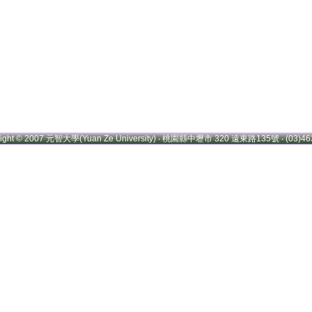
right © 2007 元智大學(Yuan Ze University) ‧ 桃園縣中壢市 320 遠東路135號 ‧ (03)46