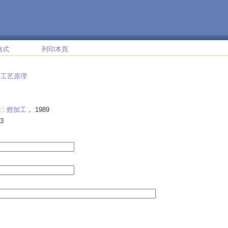
格式
列印本頁
合工艺原理
 :
烴加工
， 1989
3