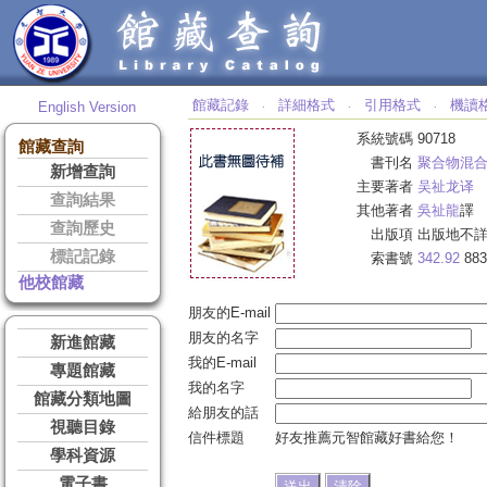
館藏記錄
詳細格式
引用格式
機讀
English Version
‧
‧
‧
系統號碼
90718
館藏查詢
書刊名
聚合物混
新增查詢
主要著者
吴祉龙译
查詢結果
其他著者
吳祉龍
譯
查詢歷史
出版項
出版地不詳
標記記錄
索書號
342.92
883
他校館藏
朋友的E-mail
朋友的名字
新進館藏
我的E-mail
專題館藏
我的名字
館藏分類地圖
給朋友的話
視聽目錄
信件標題
好友推薦元智館藏好書給您！
學科資源
電子書