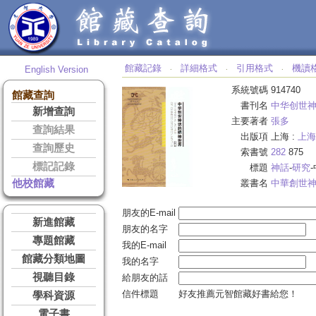
館藏記錄
詳細格式
引用格式
機讀
English Version
‧
‧
‧
系統號碼
914740
館藏查詢
書刊名
中华创世
新增查詢
主要著者
張多
查詢結果
出版項
上海 :
上海
查詢歷史
索書號
282
875
標記記錄
標題
神話
-
研究
他校館藏
叢書名
中華創世
朋友的E-mail
新進館藏
朋友的名字
專題館藏
我的E-mail
館藏分類地圖
我的名字
視聽目錄
給朋友的話
信件標題
好友推薦元智館藏好書給您！
學科資源
電子書