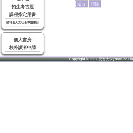
招生考古題
課程指定用書
國科會人文社會專題書目
個人書房
校外讀者申請
Copyright © 2007 元智大學(Yuan Ze U