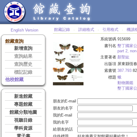
館藏記錄
詳細格式
引用格式
機讀
English Version
‧
‧
‧
系統號碼
915699
館藏查詢
書刊名
墾丁國家
新增查詢
part 2, no
查詢結果
主要著者
顏聖紘
出版項
屏東縣恆春
查詢歷史
索書號
387.793
82
標記記錄
標題
蛾
他校館藏
動物圖鑑
墾丁國家
新進館藏
朋友的E-mail
專題館藏
朋友的名字
館藏分類地圖
我的E-mail
視聽目錄
我的名字
學科資源
給朋友的話
電子書
信件標題
好友推薦元智館藏好書給您！