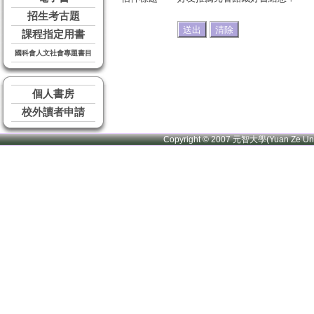
招生考古題
課程指定用書
國科會人文社會專題書目
個人書房
校外讀者申請
Copyright © 2007 元智大學(Yuan Ze U