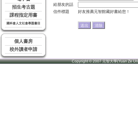
給朋友的話
招生考古題
信件標題
好友推薦元智館藏好書給您！
課程指定用書
國科會人文社會專題書目
個人書房
校外讀者申請
Copyright © 2007 元智大學(Yuan Ze U