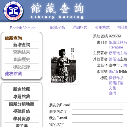
館藏記錄
詳細格式
引用格式
機讀
English Version
‧
‧
‧
系統號碼
928689
館藏查詢
書刊名
婉風流轉
新增查詢
literature
查詢結果
主要著者
蔡昭儀主
其他著者
蔡昭儀
主
查詢歷史
出版項
臺中市 :
國
標記記錄
索書號
957.5
8455
他校館藏
標題
攝影作品
藝術評論
文集
新進館藏
臺灣
專題館藏
館藏分類地圖
朋友的E-mail
視聽目錄
朋友的名字
我的E-mail
學科資源
我的名字
電子書