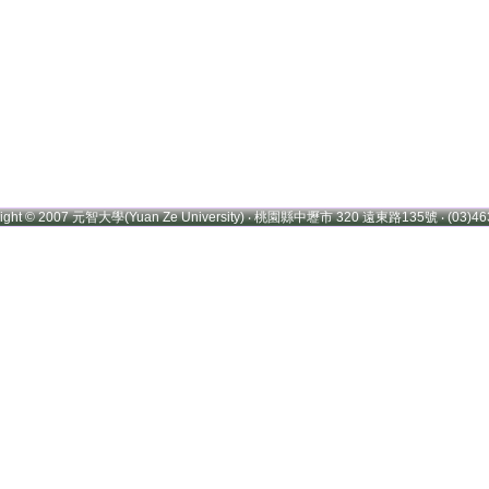
right © 2007 元智大學(Yuan Ze University) ‧ 桃園縣中壢市 320 遠東路135號 ‧ (03)46