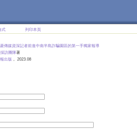
格式
列印本頁
菱傳媒資深記者前進中南半島詐騙園區的第一手獨家報導
》採訪團隊
著
報出版
， 2023.08