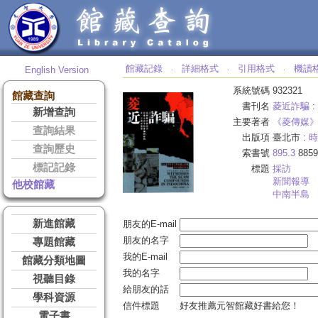
館藏記錄
詳細格式
引用格式
機讀
English Version
‧
‧
‧
系統號碼
932321
館藏查詢
書刊名
菱近詐騙
:
新增查詢
主要著者
《菱傳媒
查詢結果
出版項
臺北市 :
時
查詢歷史
索書號
895.3
8859
標記記錄
標題
採訪
新聞報導
他校館藏
中南半島
新進館藏
朋友的E-mail
朋友的名字
專題館藏
我的E-mail
館藏分類地圖
我的名字
視聽目錄
給朋友的話
學科資源
信件標題
好友推薦元智館藏好書給您！
電子書