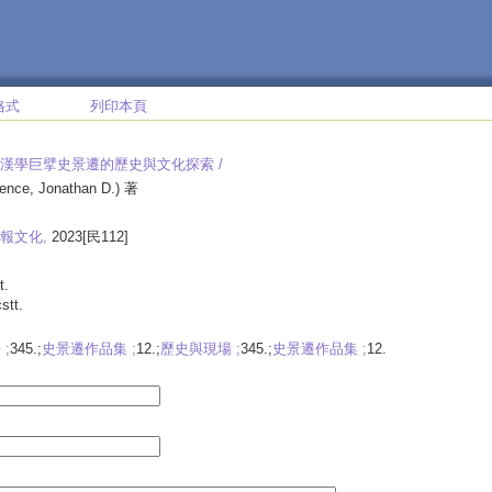
格式
列印本頁
漢學巨擘史景遷的歷史與文化探索 /
ence, Jonathan D.) 著
報文化,
2023[民112]
t.
cstt.
;
345.;
史景遷作品集 ;
12.;
歷史與現場 ;
345.;
史景遷作品集 ;
12.