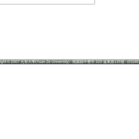
right © 2007 元智大學(Yuan Ze University) ‧ 桃園縣中壢市 320 遠東路135號 ‧ (03)46