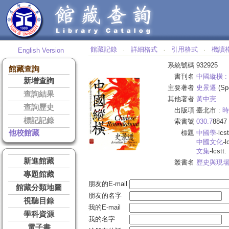
館藏記錄
詳細格式
引用格式
機讀
English Version
‧
‧
‧
系統號碼
932925
館藏查詢
書刊名
中國縱橫 :
新增查詢
主要著者
史景遷
(Sp
查詢結果
其他著者
黃中憲
查詢歷史
出版項
臺北市 :
時
標記記錄
索書號
030.7
8847
他校館藏
標題
中國學
-lcst
中國文化
-l
文集
-lcstt.
新進館藏
叢書名
歷史與現場 
專題館藏
朋友的E-mail
館藏分類地圖
朋友的名字
視聽目錄
我的E-mail
學科資源
我的名字
電子書