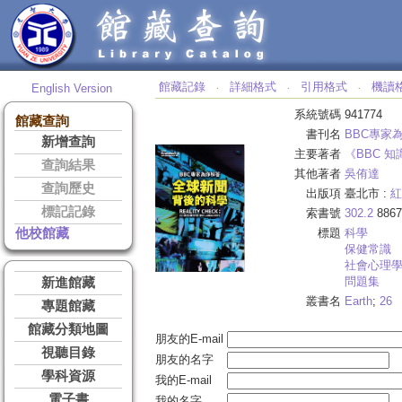
館藏記錄
詳細格式
引用格式
機讀
English Version
‧
‧
‧
系統號碼
941774
館藏查詢
書刊名
BBC專家
新增查詢
主要著者
《BBC 
查詢結果
其他著者
吳侑達
查詢歷史
出版項
臺北市 :
紅
標記記錄
索書號
302.2
8867
他校館藏
標題
科學
保健常識
社會心理
問題集
新進館藏
叢書名
Earth
;
26
專題館藏
館藏分類地圖
朋友的E-mail
視聽目錄
朋友的名字
學科資源
我的E-mail
電子書
我的名字