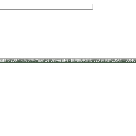
right © 2007 元智大學(Yuan Ze University) ‧ 桃園縣中壢市 320 遠東路135號 ‧ (03)46