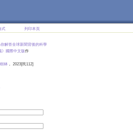
格式
列印本頁
為你解答全球新聞背後的科學
知識》國際中文版
作
樹林
， 2023[民112]
學