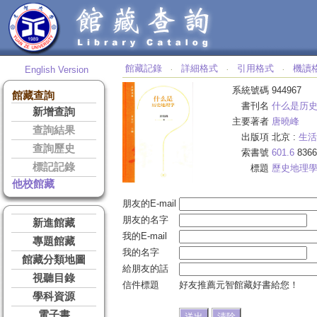
館藏記錄
詳細格式
引用格式
機讀
English Version
‧
‧
‧
系統號碼
944967
館藏查詢
書刊名
什么是历
新增查詢
主要著者
唐曉峰
查詢結果
出版項
北京 :
生活
查詢歷史
索書號
601.6
8366
標記記錄
標題
歷史地理
他校館藏
朋友的E-mail
朋友的名字
新進館藏
我的E-mail
專題館藏
我的名字
館藏分類地圖
給朋友的話
視聽目錄
信件標題
好友推薦元智館藏好書給您！
學科資源
電子書