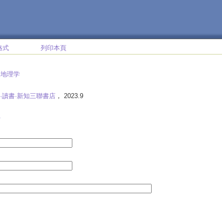
格式
列印本頁
史地理学
·讀書·新知三聯書店
， 2023.9
學