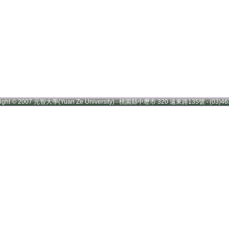
right © 2007 元智大學(Yuan Ze University) ‧ 桃園縣中壢市 320 遠東路135號 ‧ (03)46