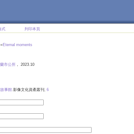
格式
列印本頁
間
=
Eternal moments
蘭市公所
， 2023.10
灣故事館
.影像文化資產叢刊;
6