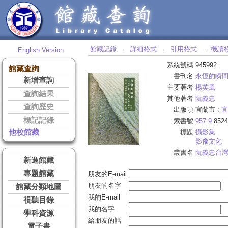
館藏記錄
詳細格式
引用格式
機讀
English Version
‧
‧
‧
系統號碼
945992
館藏查詢
書刊名
永恆的瞬
新增查詢
主要著者
楊英風
查詢結果
其他著者
阮義忠
查詢歷史
出版項
宜蘭市 :
宜
標記記錄
索書號
957.9
8524
他校館藏
標題
攝影集
影像文化
叢書名
阮義忠台
新進館藏
專題館藏
朋友的E-mail
朋友的名字
館藏分類地圖
我的E-mail
視聽目錄
我的名字
學科資源
給朋友的話
電子書