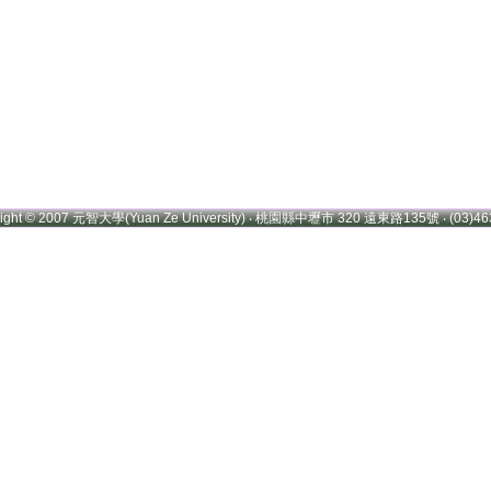
right © 2007 元智大學(Yuan Ze University) ‧ 桃園縣中壢市 320 遠東路135號 ‧ (03)46