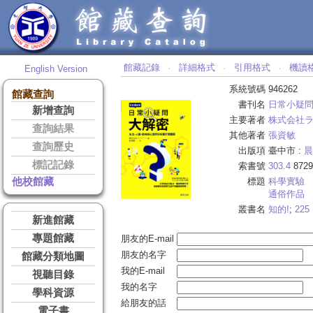
館藏記錄
詳細格式
引用格式
機讀
English Version
‧
‧
‧
系統號碼
946262
館藏查詢
書刊名
日常小疑
新增查詢
主要著者
株式会社
查詢結果
其他著者
張資敏
查詢歷史
出版項
臺中市 :
晨
標記記錄
索書號
303.4
8729
他校館藏
標題
科學實驗
通俗作品
叢書名
知的!
;
225
新進館藏
專題館藏
朋友的E-mail
朋友的名字
館藏分類地圖
我的E-mail
視聽目錄
我的名字
學科資源
給朋友的話
電子書