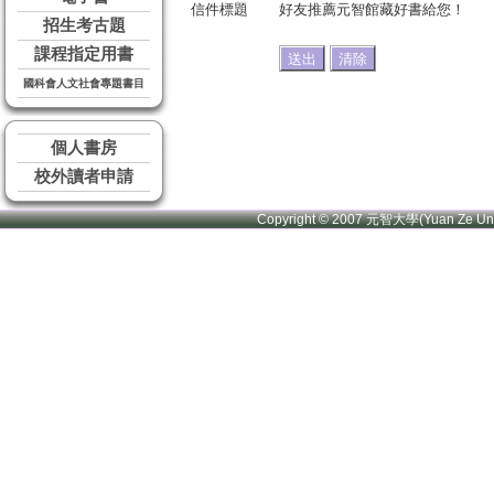
信件標題
好友推薦元智館藏好書給您！
招生考古題
課程指定用書
國科會人文社會專題書目
個人書房
校外讀者申請
Copyright © 2007 元智大學(Yuan Ze U