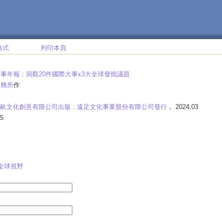
格式
列印本頁
大事年報
:
洞觀20件國際大事x3大全球發燒議題
事務所
作
畝文化創意有限公司出版
:
遠足文化事業股份有限公司發行
， 2024.03
5
全球視野