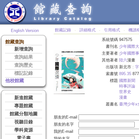
館藏記錄
詳細格式
引用格式
機讀
English Version
‧
‧
‧
系統號碼
947575
館藏查詢
書刊名
少年國際
新增查詢
主要著者
少年國際
查詢結果
其他著者
陸六
漫畫
查詢歷史
出版項
新北市 :
字
標記記錄
索書號
895.35
877
他校館藏
標題
國際新聞
時事評論
世界史
漫畫
新進館藏
叢書名
臺灣少年x
專題館藏
館藏分類地圖
朋友的E-mail
視聽目錄
朋友的名字
學科資源
我的E-mail
電子書
我的名字