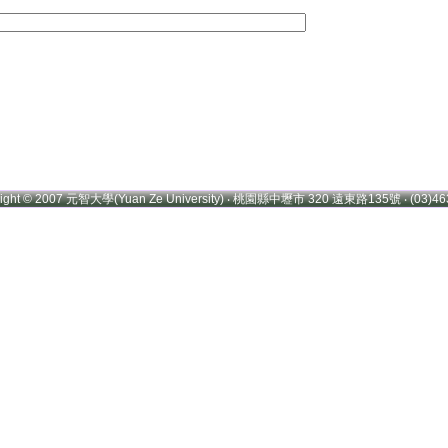
right © 2007 元智大學(Yuan Ze University) ‧ 桃園縣中壢市 320 遠東路135號 ‧ (03)46