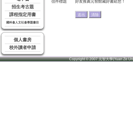
信件標題
好友推薦元智館藏好書給您！
招生考古題
課程指定用書
國科會人文社會專題書目
個人書房
校外讀者申請
Copyright © 2007 元智大學(Yuan Ze U