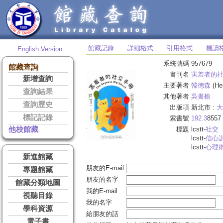
館藏記錄
詳細格式
引用格式
機讀
English Version
‧
‧
‧
系統號碼
957679
館藏查詢
書刊名
害羞者的社
新增查詢
主要著者
韓德森
(Hen
查詢結果
其他著者
吳書榆
查詢歷史
出版項
新北市 :
大
標記記錄
索書號
192.3
8557
他校館藏
標題
lcstt-
社交
lcstt-
信心
lcstt-
心理
新進館藏
朋友的E-mail
專題館藏
朋友的名字
館藏分類地圖
我的E-mail
視聽目錄
我的名字
學科資源
給朋友的話
電子書