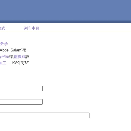
格式
列印本頁
与数学
, Abdel Salam)著
寇登民
譯;
龍義成
譯
加工
， 1989[民78]