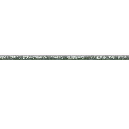
right © 2007 元智大學(Yuan Ze University) ‧ 桃園縣中壢市 320 遠東路135號 ‧ (03)46