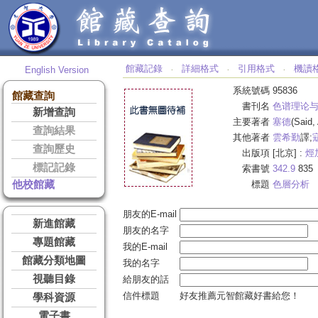
館藏記錄
詳細格式
引用格式
機讀
English Version
‧
‧
‧
系統號碼
95836
館藏查詢
書刊名
色谱理论
新增查詢
主要著者
塞德
(Said
查詢結果
其他著者
雲希勤
譯;
查詢歷史
出版項
[北京] :
烴
標記記錄
索書號
342.9
835
他校館藏
標題
色層分析
朋友的E-mail
新進館藏
朋友的名字
專題館藏
我的E-mail
館藏分類地圖
我的名字
視聽目錄
給朋友的話
信件標題
好友推薦元智館藏好書給您！
學科資源
電子書