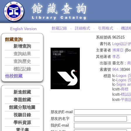
館藏記錄
詳細格式
引用格式
機讀
English Version
‧
‧
‧
系統號碼
962515
館藏查詢
書刊名
Logo設計
新增查詢
主要著者
博庫亞
(Bo
查詢結果
其他著者
李忞
查詢歷史
出版項
臺北市 :
商
標記記錄
索書號
964.3
8344
lc-
Logos (
他校館藏
標題
lc-
Logos (
lc-
Signs a
lcstt-
商標
新進館藏
lcstt-
標誌
專題館藏
lcstt-
平面
館藏分類地圖
朋友的E-mail
視聽目錄
朋友的名字
學科資源
我的E-mail
電子書