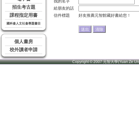
我的名字
招生考古題
給朋友的話
課程指定用書
信件標題
好友推薦元智館藏好書給您！
國科會人文社會專題書目
個人書房
校外讀者申請
Copyright © 2007 元智大學(Yuan Ze U