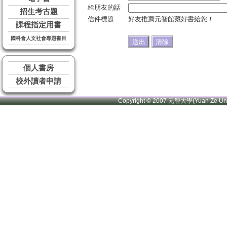
給朋友的話
招生考古題
信件標題
好友推薦元智館藏好書給您！
課程指定用書
國科會人文社會專題書目
個人書房
校外讀者申請
Copyright © 2007 元智大學(Yuan Ze U