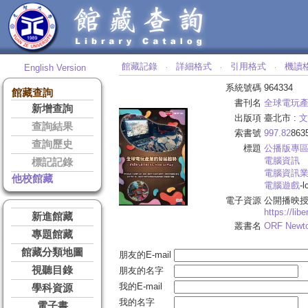
館藏記錄
詳細格式
引用格式
機讀
English Version
‧
‧
‧
系統號碼
964334
館藏查詢
書刊名
全球電玩
新增查詢
出版項
臺北市 :
文
查詢結果
索書號
997.82
863
查詢歷史
標題
公播版專
電腦資訊
標記記錄
電腦資訊
他校館藏
電腦遊戲
-l
電子資源
公開播映
https://li
新進館藏
叢書名
ORF Newto
專題館藏
館藏分類地圖
朋友的E-mail
視聽目錄
朋友的名字
我的E-mail
學科資源
我的名字
電子書