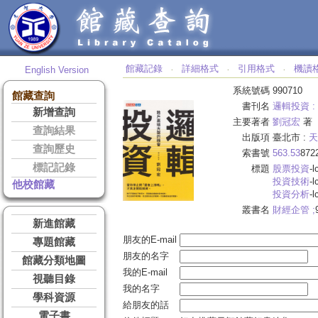
館藏記錄
詳細格式
引用格式
機讀
English Version
‧
‧
‧
系統號碼
990710
館藏查詢
書刊名
邏輯投資 :
新增查詢
主要著者
劉冠宏
著
查詢結果
出版項
臺北市 :
天
查詢歷史
索書號
563.53
872
標記記錄
標題
股票投資
-l
投資技術
-l
他校館藏
投資分析
-l
叢書名
財經企管 ;
新進館藏
朋友的E-mail
專題館藏
朋友的名字
館藏分類地圖
我的E-mail
視聽目錄
我的名字
學科資源
給朋友的話
電子書