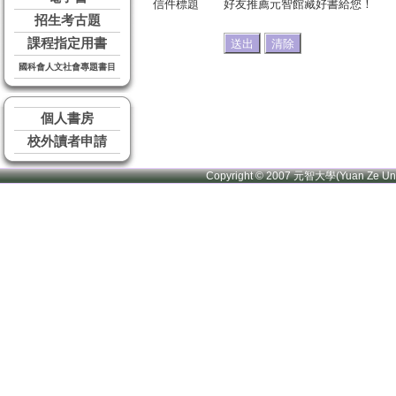
信件標題
好友推薦元智館藏好書給您！
招生考古題
課程指定用書
國科會人文社會專題書目
個人書房
校外讀者申請
Copyright © 2007 元智大學(Yuan Ze U