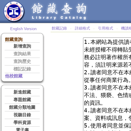
館藏記錄
詳細格式
引用格式
機讀
English Version
‧
‧
‧
館藏查詢
新增查詢
查詢結果
查詢歷史
標記記錄
他校館藏
新進館藏
專題館藏
館藏分類地圖
視聽目錄
學科資源
電子書