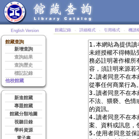
館藏記錄
詳細格式
引用格式
機讀
English Version
‧
‧
‧
館藏查詢
新增查詢
查詢結果
查詢歷史
標記記錄
他校館藏
新進館藏
專題館藏
館藏分類地圖
視聽目錄
學科資源
電子書