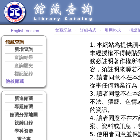
館藏記錄
詳細格式
引用格式
機讀
English Version
‧
‧
‧
館藏查詢
新增查詢
查詢結果
查詢歷史
標記記錄
他校館藏
新進館藏
專題館藏
館藏分類地圖
視聽目錄
學科資源
電子書