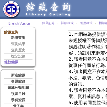
館藏記錄
詳細格式
引用格式
機讀
English Version
‧
‧
‧
館藏查詢
新增查詢
查詢結果
查詢歷史
標記記錄
他校館藏
新進館藏
專題館藏
館藏分類地圖
視聽目錄
學科資源
電子書