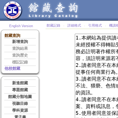
館藏記錄
詳細格式
引用格式
機讀
English Version
‧
‧
‧
館藏查詢
新增查詢
查詢結果
查詢歷史
標記記錄
他校館藏
新進館藏
專題館藏
館藏分類地圖
視聽目錄
學科資源
電子書