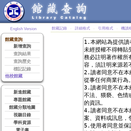
館藏記錄
詳細格式
引用格式
機讀
English Version
‧
‧
‧
館藏查詢
新增查詢
查詢結果
查詢歷史
標記記錄
他校館藏
新進館藏
專題館藏
館藏分類地圖
視聽目錄
學科資源
電子書