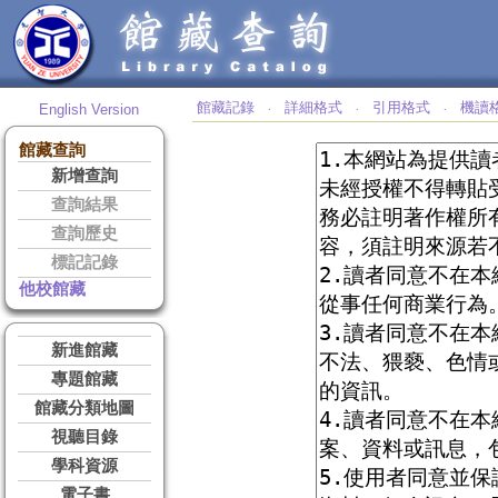
館藏記錄
詳細格式
引用格式
機讀
English Version
‧
‧
‧
館藏查詢
新增查詢
查詢結果
查詢歷史
標記記錄
他校館藏
新進館藏
專題館藏
館藏分類地圖
視聽目錄
學科資源
電子書