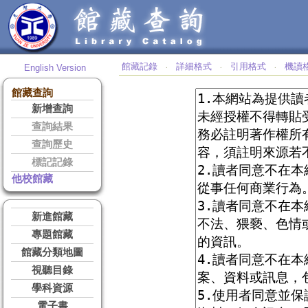
館藏記錄
詳細格式
引用格式
機讀
English Version
‧
‧
‧
館藏查詢
新增查詢
查詢結果
查詢歷史
標記記錄
他校館藏
新進館藏
專題館藏
館藏分類地圖
視聽目錄
學科資源
電子書