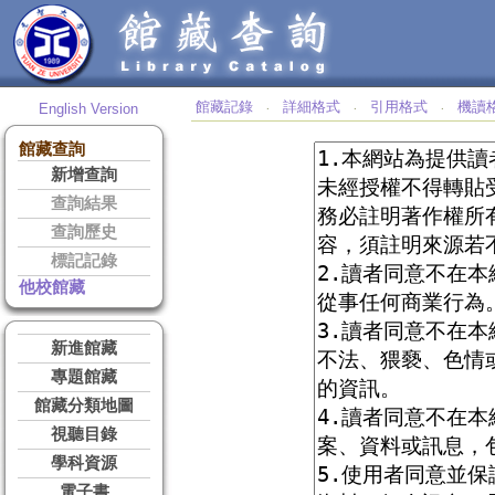
館藏記錄
詳細格式
引用格式
機讀
English Version
‧
‧
‧
館藏查詢
新增查詢
查詢結果
查詢歷史
標記記錄
他校館藏
新進館藏
專題館藏
館藏分類地圖
視聽目錄
學科資源
電子書