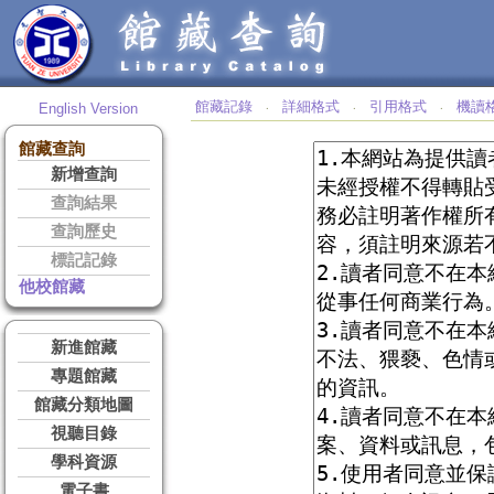
館藏記錄
詳細格式
引用格式
機讀
English Version
‧
‧
‧
館藏查詢
新增查詢
查詢結果
查詢歷史
標記記錄
他校館藏
新進館藏
專題館藏
館藏分類地圖
視聽目錄
學科資源
電子書