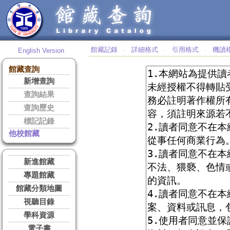
館藏記錄
詳細格式
引用格式
機讀
English Version
‧
‧
‧
館藏查詢
新增查詢
查詢結果
查詢歷史
標記記錄
他校館藏
新進館藏
專題館藏
館藏分類地圖
視聽目錄
學科資源
電子書