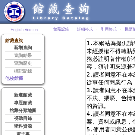
館藏記錄
詳細格式
引用格式
機讀
English Version
‧
‧
‧
館藏查詢
新增查詢
查詢結果
查詢歷史
標記記錄
他校館藏
新進館藏
專題館藏
館藏分類地圖
視聽目錄
學科資源
電子書