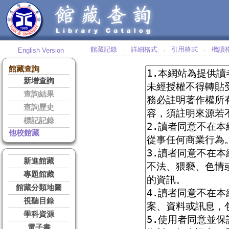
館藏記錄
詳細格式
引用格式
機讀
English Version
‧
‧
‧
館藏查詢
新增查詢
查詢結果
查詢歷史
標記記錄
他校館藏
新進館藏
專題館藏
館藏分類地圖
視聽目錄
學科資源
電子書