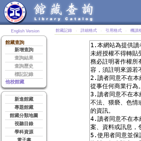
館藏記錄
詳細格式
引用格式
機讀
English Version
‧
‧
‧
館藏查詢
新增查詢
查詢結果
查詢歷史
標記記錄
他校館藏
新進館藏
專題館藏
館藏分類地圖
視聽目錄
學科資源
電子書