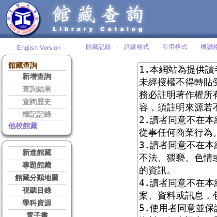
館藏記錄
詳細格式
引用格式
機讀
English Version
‧
‧
‧
館藏查詢
新增查詢
查詢結果
查詢歷史
標記記錄
他校館藏
新進館藏
專題館藏
館藏分類地圖
視聽目錄
學科資源
電子書